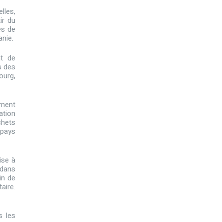
lles,
ir du
es de
anie.
nt de
s des
ourg,
mment
ation
chets
 pays
ise à
 dans
in de
aire.
s les