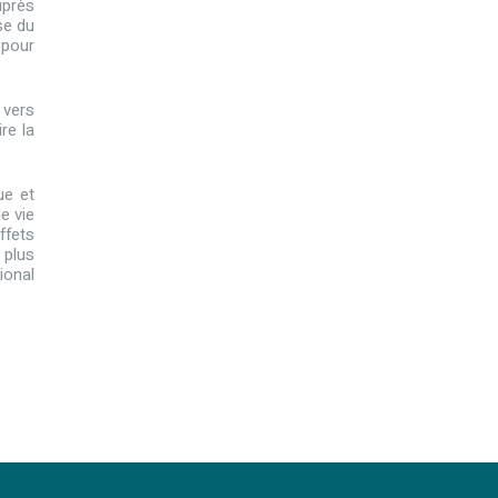
uprès
se du
 pour
 vers
re la
ue et
e vie
ffets
 plus
ional