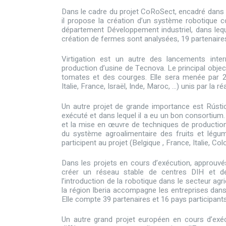
Dans le cadre du projet CoRoSect, encadré dans l
il propose la création d’un système robotique co
département Développement industriel, dans lequ
création de fermes sont analysées, 19 partenaires e
Virtigation est un autre des lancements inte
production d’usine de Tecnova. Le principal objec
tomates et des courges. Elle sera menée par 2
Italie, France, Israël, Inde, Maroc, …) unis par la 
Un autre projet de grande importance est Rústi
exécuté et dans lequel il a eu un bon consortium.
et la mise en œuvre de techniques de production
du système agroalimentaire des fruits et légu
participent au projet (Belgique , France, Italie, C
Dans les projets en cours d’exécution, approuvé
créer un réseau stable de centres DIH et d
l’introduction de la robotique dans le secteur ag
la région Iberia accompagne les entreprises dans
Elle compte 39 partenaires et 16 pays participant
Un autre grand projet européen en cours d’exéc