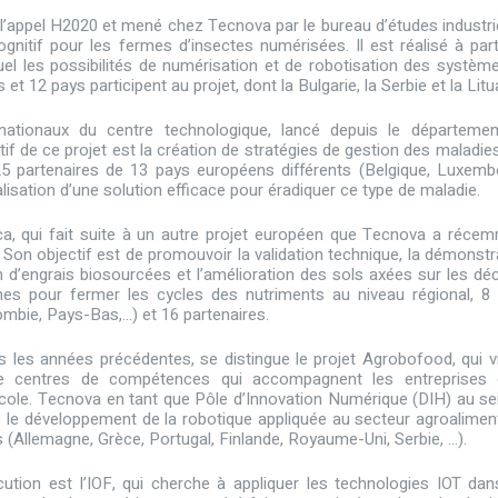
’appel H2020 et mené chez Tecnova par le bureau d’études industrie
gnitif pour les fermes d’insectes numérisées. Il est réalisé à part
el les possibilités de numérisation et de robotisation des systèm
t 12 pays participent au projet, dont la Bulgarie, la Serbie et la Litu
rnationaux du centre technologique, lancé depuis le départeme
tif de ce projet est la création de stratégies de gestion des maladie
5 partenaires de 13 pays européens différents (Belgique, Luxemb
réalisation d’une solution efficace pour éradiquer ce type de maladie.
ca, qui fait suite à un autre projet européen que Tecnova a réce
 Son objectif est de promouvoir la validation technique, la démonstr
 d’engrais biosourcées et l’amélioration des sols axées sur les dé
mes pour fermer les cycles des nutriments au niveau régional, 8
olombie, Pays-Bas,…) et 16 partenaires.
s les années précédentes, se distingue le projet Agrobofood, qui v
e centres de compétences qui accompagnent les entreprises
ricole. Tecnova en tant que Pôle d’Innovation Numérique (DIH) au se
 le développement de la robotique appliquée au secteur agroaliment
s (Allemagne, Grèce, Portugal, Finlande, Royaume-Uni, Serbie, …).
ution est l’IOF, qui cherche à appliquer les technologies IOT dan