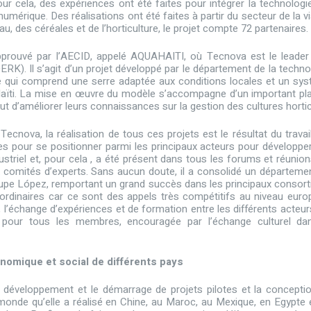
ur cela, des expériences ont été faites pour intégrer la technologi
 numérique. Des réalisations ont été faites à partir du secteur de la v
noyau, des céréales et de l’horticulture, le projet compte 72 partenaires.
 approuvé par l’AECID, appelé AQUAHAITI, où Tecnova est le leader
K). Il s’agit d’un projet développé par le département de la techno
te qui comprend une serre adaptée aux conditions locales et un sy
ïti. La mise en œuvre du modèle s’accompagne d’un important pl
but d’améliorer leurs connaissances sur la gestion des cultures horti
ecnova, la réalisation de tous ces projets est le résultat du travai
pour se positionner parmi les principaux acteurs pour développe
ustriel et, pour cela , a été présent dans tous les forums et réunion
x comités d’experts. Sans aucun doute, il a consolidé un départeme
alupe López, remportant un grand succès dans les principaux consor
raordinaires car ce sont des appels très compétitifs au niveau euro
, l’échange d’expériences et de formation entre les différents acteur
 pour tous les membres, encouragée par l’échange culturel da
nomique et social de différents pays
développement et le démarrage de projets pilotes et la concepti
onde qu’elle a réalisé en Chine, au Maroc, au Mexique, en Egypte 