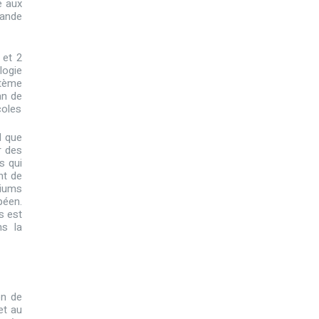
e aux
iande
 et 2
logie
stème
an de
coles
l que
r des
s qui
nt de
tiums
péen.
s est
ns la
on de
et au