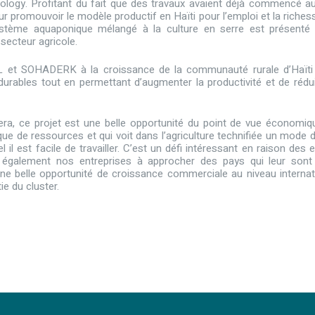
logy. Profitant du fait que des travaux avaient déjà commencé a
our promouvoir le modèle productif en Haïti pour l’emploi et la riches
 système aquaponique mélangé à la culture en serre est présenté
 secteur agricole.
AL et SOHADERK à la croissance de la communauté rurale d’Haïti
durables tout en permettant d’augmenter la productivité et de rédui
era, ce projet est une belle opportunité du point de vue économiq
ue de ressources et qui voit dans l’agriculture technifiée un mode d
il est facile de travailler. C’est un défi intéressant en raison des e
t également nos entreprises à approcher des pays qui leur sont
 belle opportunité de croissance commerciale au niveau internat
ie du cluster.