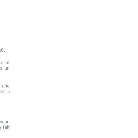
20.
nt et
is un
t une
ont 5
iveau
 fait