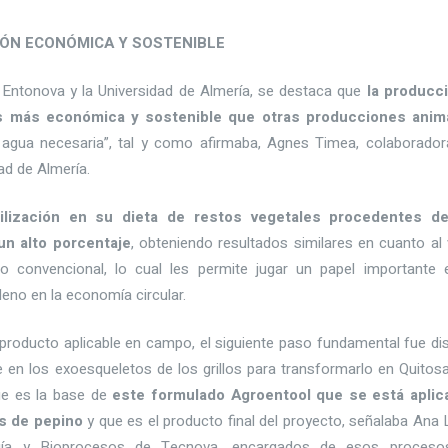
IÓN ECONÓMICA Y SOSTENIBLE
 Entonova y la Universidad de Almería, se destaca que
la producc
es más económica y sostenible que otras producciones anim
agua necesaria”, tal y como afirmaba, Agnes Timea, colaborador
ad de Almería.
ilización en su dieta de restos vegetales procedentes de
un alto porcentaje
, obteniendo resultados similares en cuanto al 
so convencional, lo cual les permite jugar un papel importante 
eno en la economía circular.
n producto aplicable en campo, el siguiente paso fundamental fue di
e en los exoesqueletos de los grillos para transformarlo en Quitos
ue es la base de
este formulado Agroentool que se está aplic
s de pepino
y que es el producto final del proyecto, señalaba Ana 
ogía y Bioprocesos de Tecnova, encargados de esos proceso