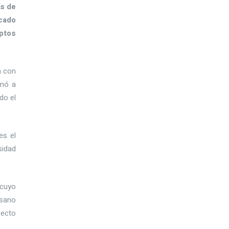
os de
cado
ptos
a con
imó a
do el
s el
sidad
cuyo
osano
secto