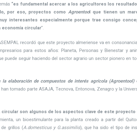
además
“es fundamental acercar a los agricultores los resultad
ndo, por eso, proyectos como
Agroentoo
l que tienen un mar
 muy interesantes especialmente porque trae consigo conce
la economía circular
”.
de ASEMPAL recordó que este proyecto almeriense va en consonanci
empresarios para estos años: Planeta, Personas y Bienestar y an
ue puede seguir haciendo del sector agrario un sector pionero en to
 la elaboración de compuestos de interés agrícola (Agroentool)
e
que han tomado parte ASAJA, Tecnova, Entonova, Zenagro y la Univer
ía circular son algunos de los aspectos clave de este proyecto
amienta, un bioestimulante para la planta creado a partir del Quit
de grillos (
A.domesticus y G.assimilis
), que ha sido el tipo de in