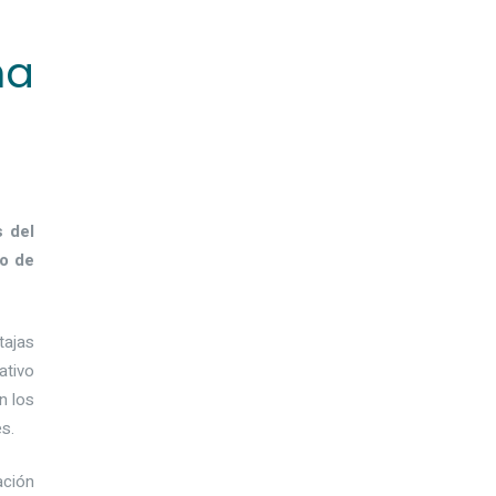
na
s del
to de
tajas
ativo
n los
s.
ación