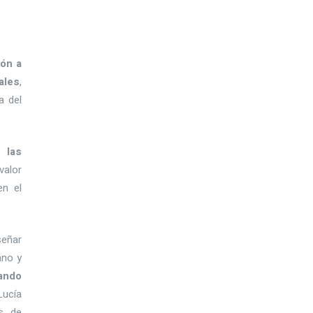
ión a
ales
,
a del
 las
valor
en el
señar
ano y
ando
Lucía
s de