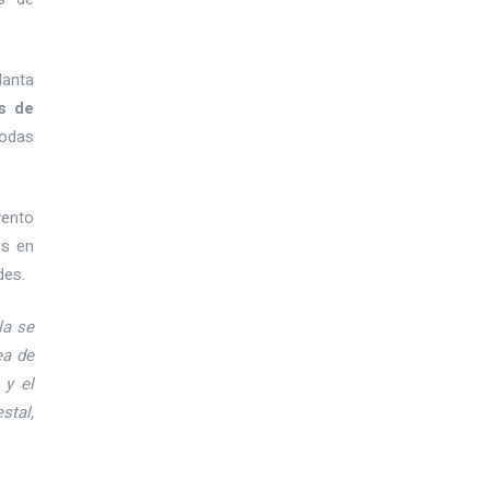
lanta
s de
todas
vento
es en
des.
la se
ea de
 y el
stal,