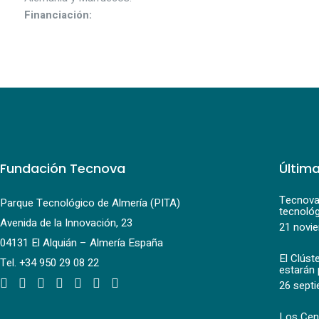
Financiación:
Fundación Tecnova
Última
Tecnova:
Parque Tecnológico de Almería (PITA)
tecnológ
Avenida de la Innovación, 23
21 novi
04131 El Alquián – Almería España
El Clúst
Tel.
+34 950 29 08 22
estarán 
26 septi
Los Cen